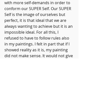
with more self-demands in order to 
conform our SUPER Self. Our SUPER 
Self is the image of ourselves but 
perfect, it is that ideal that we are 
always wanting to achieve but it is an 
impossible ideal. For all this, I 
refused to have to follow rules also 
in my paintings. I felt in part that if I 
showed reality as it is, my painting 
did not make sense. It would not give 
rise to the imagination, or my 
imagination or the imagination of 
the spectator. The reality is already 
given, we see it every day, but the 
way each one has to see the reality, 
no. It is necessary to be free of these 
limits, of the lines of the notebook. 
We must lower our expectations and 
free ourselves. Take what we have 