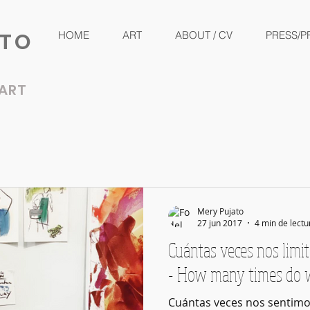
ATO
HOME
ART
ABOUT / CV
PRESS/P
ART
Mery Pujato
27 jun 2017
4 min de lectu
Cuántas veces nos limit
- How many times do we
Cuántas veces nos sentimos