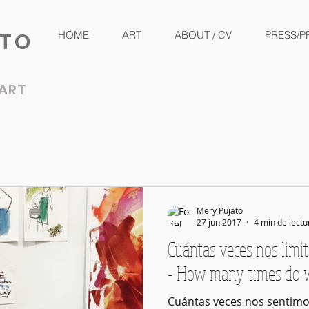
ATO
HOME
ART
ABOUT / CV
PRESS/P
ART
Mery Pujato
27 jun 2017
4 min de lectu
Cuántas veces nos limit
- How many times do we
Cuántas veces nos sentimos